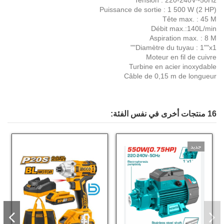
Tension : 220-240V~50Hz
Puissance de sortie : 1 500 W (2 HP)
Tête max. : 45 M
Débit max.:140L/min
Aspiration max. : 8 M
Diamètre du tuyau : 1""x1""
Moteur en fil de cuivre
Turbine en acier inoxydable
Câble de 0,15 m de longueur
16 منتجات أخرى في نفس الفئة:
جديد