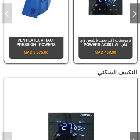
ترموستات ذكي يعمل باللمس واي
VENTILATEUR HAUT
فاي - POWERS AC801-W
PRESSION - POWERS
3,575.00 MAD
468.00 MAD
التكييف السكني