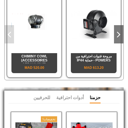
مروحة قنوات احترافية من
CHIMINY COWL
POWERS - حماية IP44
(ACCESSOIRES
AERAULIQUE)
520.00 MAD
613.20 MAD
حزمنا
أدوات احترافية
للحرفيين
تخفيضات!