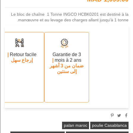
Le bloc de chaîne 1 Tonne INGCO HCBK0201 est destiné à la
manœuvre et au levage des charges allant jusqu'à 1 tonne.
|
Retour facile
Garantie de 3
mois à 2 ans
|
إرجاع سهل
ضمان من 3 أشهر
إلى سنتين
palan maroc
poulie Casablanca