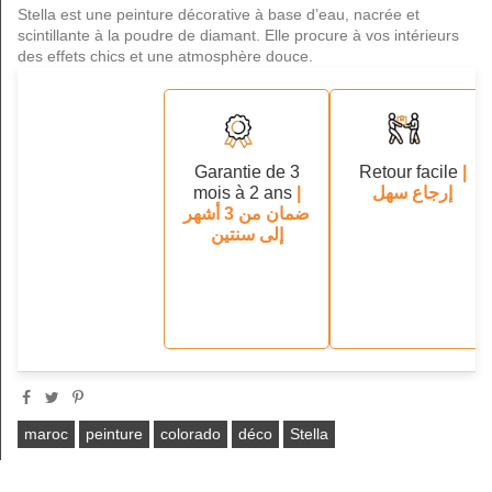
Stella est une peinture décorative à base d’eau, nacrée et
scintillante à la poudre de diamant. Elle procure à vos intérieurs
des effets chics et une atmosphère douce.
Garantie de 3
Retour facile
|
mois à 2 ans
|
إرجاع سهل
ضمان من 3 أشهر
إلى سنتين
maroc
peinture
colorado
déco
Stella