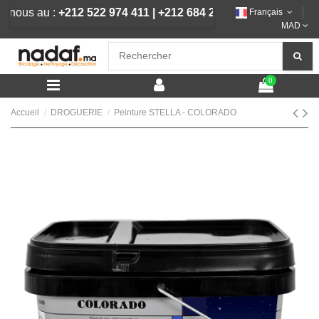
lez-nous au :
+212 522 974 411
|
+212 684 292 444
Français
MAD
0
Accueil
DROGUERIE
Peinture STELLA - COLORADO