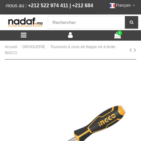
elez-nous au :
+212 522 974 411
|
+212 684 292 444
Français
0
Accueil
DROGUERIE
Tournevis à zone de frappe vis à fente -
INGCO