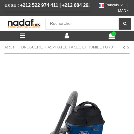
z-nous au :
+212 522 974 411
|
+212 684 292 444
Français
MAD
0
Accueil
DROGUERIE
ASPIRATEUR A SEC ET HUMIDE FORD