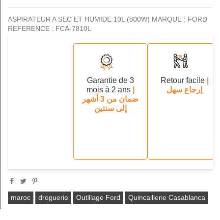
ASPIRATEUR A SEC ET HUMIDE 10L (800W) MARQUE : FORD
REFERENCE : FCA-7810L
Garantie de 3
Retour facile
|
mois à 2 ans
|
إرجاع سهل
ضمان من 3 أشهر
إلى سنتين
maroc
droguerie
Outillage Ford
Quincaillerie Casablanca