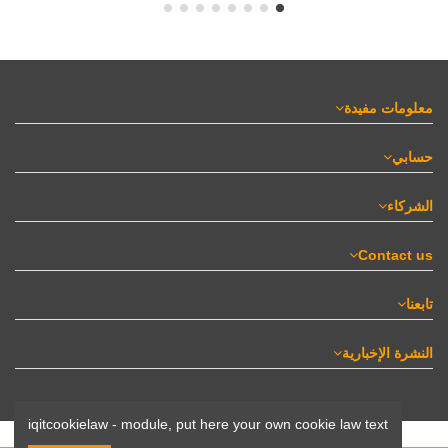
معلومات مفيدة
حسابي
الشركاء
Contact us
تابعنا
النشرة الإخبارية
iqitcookielaw - module, put here your own cookie law text
© 2017–2025 Nadaf.ma – جميع الحقوق محفوظة.