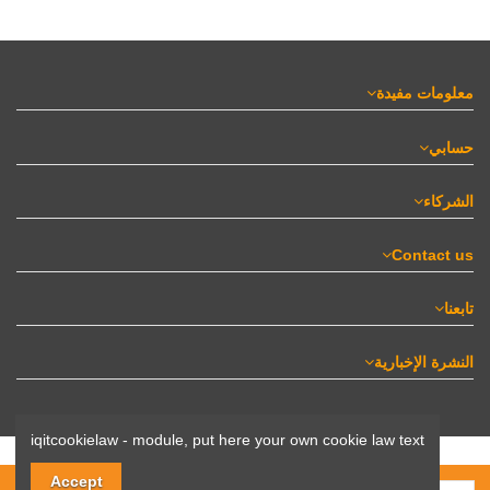
معلومات مفيدة
حسابي
الشركاء
Contact us
تابعنا
النشرة الإخبارية
iqitcookielaw - module, put here your own cookie law text
© 2017–2025 Nadaf.ma – جميع الحقوق محفوظة.
Accept
المنصة المغربية الأولى للتجارة الإلكترونية في مجال الصيانة والديكور