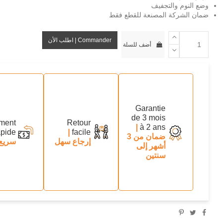
وضع النوم والتجفيف
ضمان الشركة المصنعة للقطع فقط
Commander | اطلب الأن
أضف للسلة
Garantie
de 3 mois
ment
Retour
|
à 2 ans
apide
|
facile
ضمان من 3
إرجاع سهل
سريع
أشهر إلى
سنتين