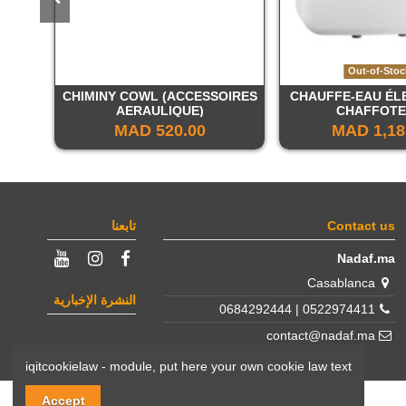
CHAUFFE-EAU ÉL
CHIMINY COWL (ACCESSOIRES
وحدة
CHAFFOT
AERAULIQUE)
و
520.00 MAD
1,185.
Contact us
تابعنا
Nadaf.ma
Casablanca
النشرة الإخبارية
0522974411 | 0684292444
contact@nadaf.ma
iqitcookielaw - module, put here your own cookie law text
Accept