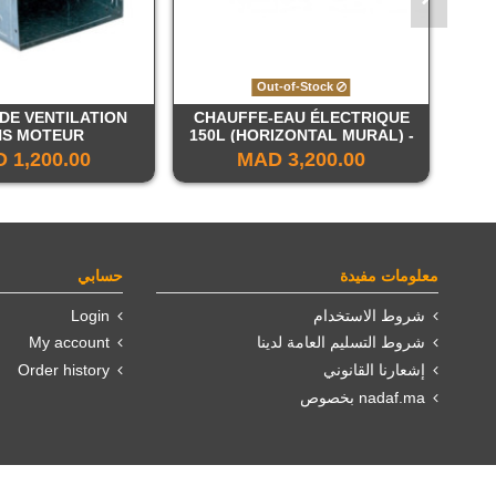
Out-of-Stock
DE VENTILATION
CHAUFFE-EAU ÉLECTRIQUE
NS MOTEUR
150L (HORIZONTAL MURAL) -
JUNKERS
1,200.00 MAD
3,200.00 MAD
معلومات مفيدة
حسابي
شروط الاستخدام
Login
شروط التسليم العامة لدينا
My account
إشعارنا القانوني
Order history
nadaf.ma بخصوص