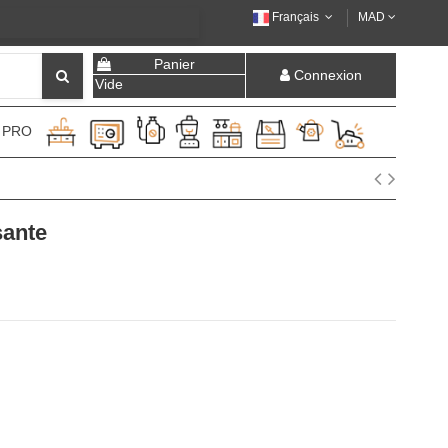
Français
MAD
Panier
Connexion
Vide
 PRO
sante