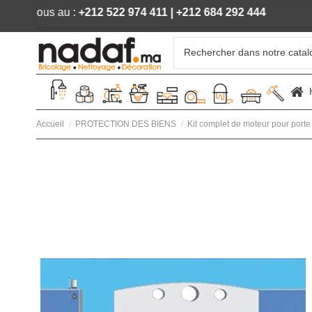
e, appelez-nous au :
+212 522 974 411
|
+212 684 292 444
Accueil
PROTECTION DES BIENS
Kit complet de moteur pour porte