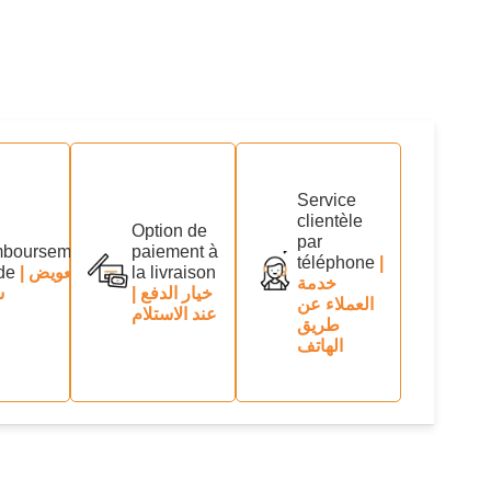
Service
clientèle
Option de
par
boursement
paiement à
téléphone
|
de
| تعويض
la livraison
خدمة
| خيار الدفع
س
العملاء عن
عند الاستلام
طريق
الهاتف