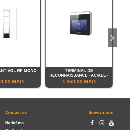
ANTIVOL RF MONO
TERMINAL DE
MIR
RECONNAISSANCE FACIALE -
HIKVISION
00,00 MAD
1 050,00 MAD
Contact us
Suivez-nous
Nadaf.ma