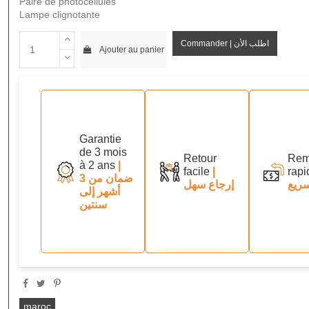
Paire de photocellules
Lampe clignotante
Commander | اطلب الأن
Ajouter au panier
Garantie
de 3 mois
Retour
Rem
à 2 ans
|
facile
|
rapi
ضمان من 3
ريع
إرجاع سهل
أشهر إلى
سنتين
maroc