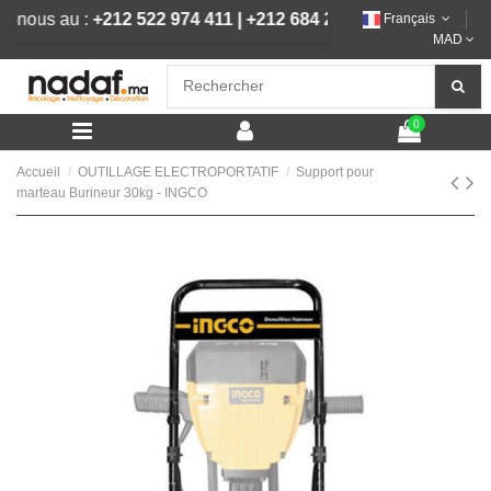
lez-nous au :
+212 522 974 411
|
+212 684 292 444
Français
MAD
0
Accueil
OUTILLAGE ELECTROPORTATIF
Support pour
marteau Burineur 30kg - INGCO