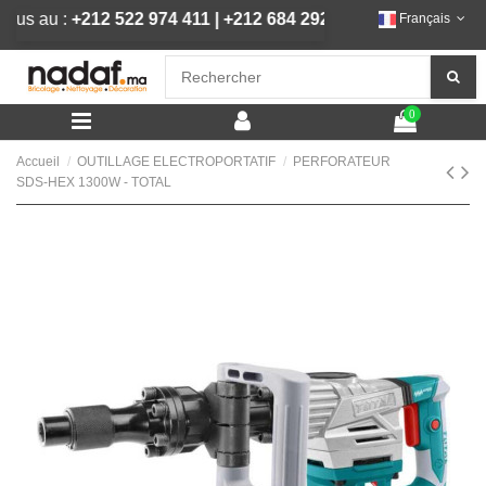
z-nous au :
+212 522 974 411
|
+212 684 292 444
Français
0
Accueil
OUTILLAGE ELECTROPORTATIF
PERFORATEUR
SDS-HEX 1300W - TOTAL