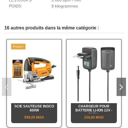
LES COUPS
3 800 bpm / min
POIDS
9 kilogrammes
16 autres produits dans la même catégorie :
Promo !
SCIE SAUTEUSE INGCO
CHARGEUR POUR
800W
BATTERIE LI-ION 12V -
TOTAL
599,00 MAD
150,00 MAD