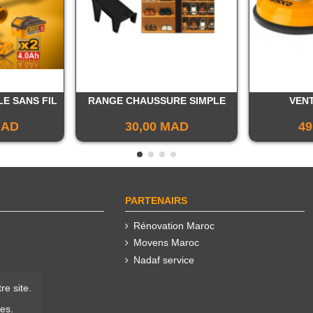
E SANS FIL
RANGE CHAUSSURE SIMPLE
VEN
MAD
30,00 MAD
49
PARTENAIRS
Rénovation Maroc
Movens Maroc
Nadaf service
re site.
ies.