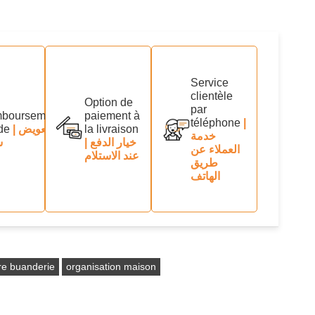
Service
clientèle
Option de
par
boursement
paiement à
téléphone
|
de
| تعويض
la livraison
خدمة
| خيار الدفع
س
العملاء عن
عند الاستلام
طريق
الهاتف
re buanderie
organisation maison