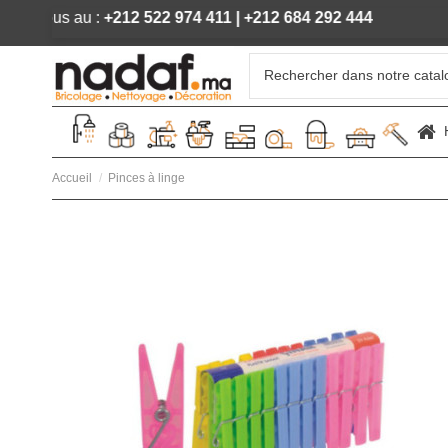
 appelez-nous au :
+212 522 974 411
|
+212 684 292 444
Accueil
Pinces à linge