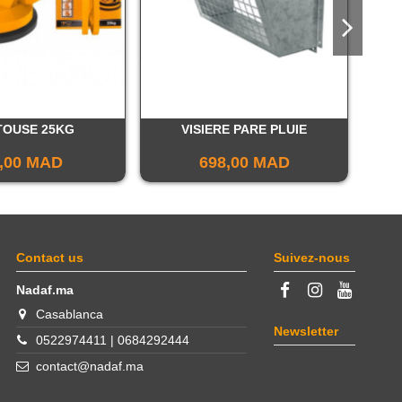
TOUSE 25KG
VISIERE PARE PLUIE
CORD
,00 MAD
698,00 MAD
Contact us
Suivez-nous
Nadaf.ma
Casablanca
Newsletter
0522974411 | 0684292444
contact@nadaf.ma