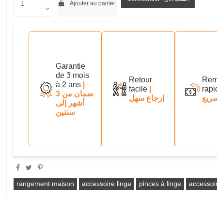
Ajouter au panier
Garantie
de 3 mois
Retour
Rem
à 2 ans
|
facile
|
rapi
ضمان من 3
ريع
إرجاع سهل
أشهر إلى
سنتين
rangement maison
accessoire linge
pinces à linge
accessoi