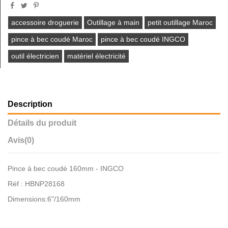
accessoire droguerie
Outillage à main
petit outillage Maroc
pince à bec coudé Maroc
pince à bec coudé INGCO
outil électricien
matériel électricité
Description
Détails du produit
Avis
(0)
Pince à bec coudé 160mm - INGCO
Réf : HBNP28168
Dimensions:6"/160mm