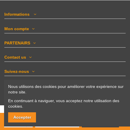
Informations
Mon compte
PARTENAIRS
Contact us
Suivez-nous
Newsletter
Nous utilisons des cookies pour améliorer votre expérience sur
notre site.
En continuant à naviguer, vous acceptez notre utilisation des
cookies.
© 2017–2025 Nadaf.ma – Tous droits réservés.
Accepter
Plateforme e-commerce marocaine dédiée au bricolage,
Ajouter au panier
Commander | اطلب الأن
décoration et outillage professionnel.