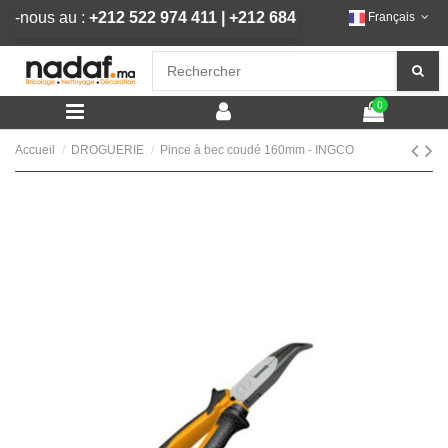
pelez-nous au :
+212 522 974 411
|
+212 684 292 444
Français
0
Accueil
DROGUERIE
Pince à bec coudé 160mm - INGCO