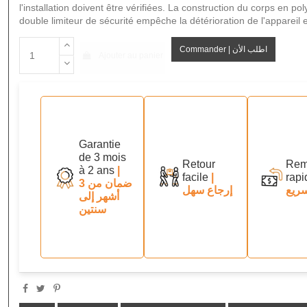
l'installation doivent être vérifiées. La construction du corps en p
double limiteur de sécurité empêche la détérioration de l'appareil et
Commander | اطلب الأن
Ajouter au panier
Garantie
de 3 mois
Retour
Rem
à 2 ans
|
facile
|
rapi
ضمان من 3
ريع
إرجاع سهل
أشهر إلى
سنتين