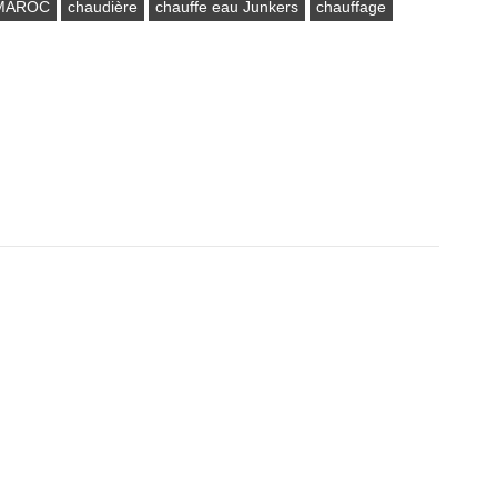
 MAROC
chaudière
chauffe eau Junkers
chauffage