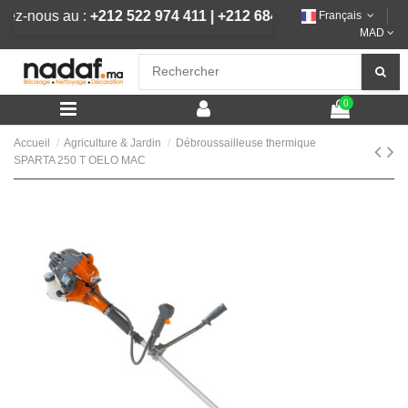
pelez-nous au :
+212 522 974 411
|
+212 684 292 444
Français
MAD
0
Accueil
Agriculture & Jardin
Débroussailleuse thermique
SPARTA 250 T OELO MAC