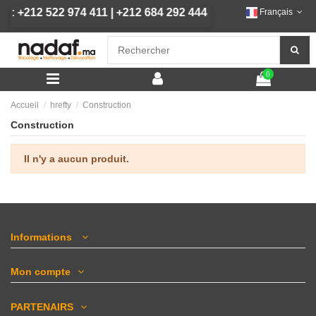
au :
+212 522 974 411
|
+212 684 292 444
Français
0
Accueil
hrefty
Construction
Construction
Il n'y a aucun produit.
Informations
Mon compte
PARTENAIRS